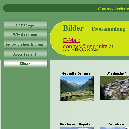
Connys Ferien
Bilder
Fotosammlung
E-Mail:
connys@gschnitz.at
T
ele.: +43(0)5276/325