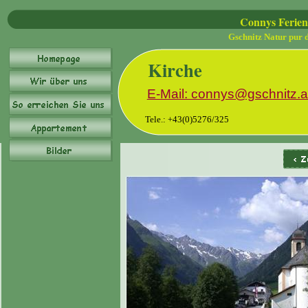
Connys Ferie
Gschnitz Natur pur 
Kirche
E-Mail: connys@gschnitz.a
T
ele.: +43(0)5276/325